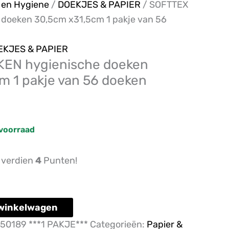
e
en Hygiene
/
DOEKJES & PAPIER
/ SOFTTEX
doeken 30,5cm x31,5cm 1 pakje van 56
EKJES & PAPIER
EN hygienische doeken
m 1 pakje van 56 doeken
voorraad
n verdien
4
Punten!
winkelwagen
50189 ***1 PAKJE***
Categorieën:
Papier &