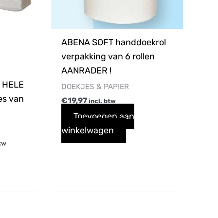
ABENA SOFT handdoekrol
verpakking van 6 rollen
n
AANRADER !
1 HELE
DOEKJES & PAPIER
es van
€
19,97
incl. btw
Toevoegen aan
winkelwagen
btw