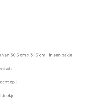
van 30,5 cm x 31,5 cm in een pakje
enisch
ocht op !
 doekje !