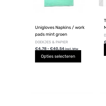
kan
gekozen
worden
T
op
Unigloves Napkins / work
de
pads mint groen
productpagi
D
DOEKJES & PAPIER
€
4,78
-
€
40,54
incl. btw
Opties selecteren