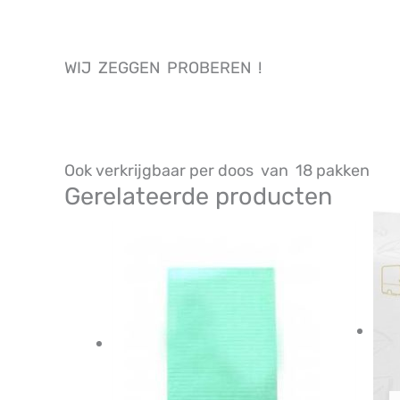
WIJ ZEGGEN PROBEREN !
Ook verkrijgbaar per doos van 18 pakken
Gerelateerde producten
Prijsklasse:
Dit
€4,78
product
tot
heeft
€40,54
meerdere
variaties.
Deze
optie