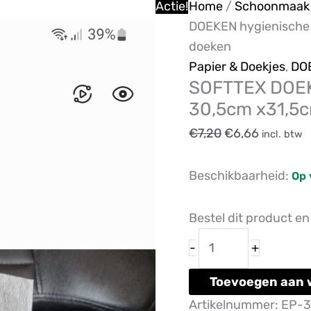
SOFTTEX
Oorspronkelijk
Huidige
Actie!
Home
/
Schoonmaak 
DOEKEN
prijs
prijs
DOEKEN hygienische 
hygienische
was:
is:
doeken
doeken
€7,20.
€6,66.
Papier & Doekjes
,
DO
SOFTTEX DOEK
30,5cm
30,5cm x31,5c
x31,5cm
1
€
7,20
€
6,66
incl. btw
pakje
van
Beschikbaarheid:
Op 
56
doeken
Bestel dit product e
aantal
-
+
Toevoegen aan 
Artikelnummer:
EP-3