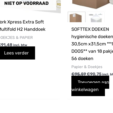
NIET OP VOORRAAD
ork Xpress Extra Soft
Multifold H2 Handdoek
SOFTTEX DOEKEN
hygienische doeke
na
OEKJES & PAPIER
30,5cm x31,5cm **
€
91,48
incl. btw
DOOS** van 18 pakj
Lees verder
56 doeken
Papier & Doekjes
€
95,59
€
90,75
incl. 
Toevoegen aan
winkelwagen