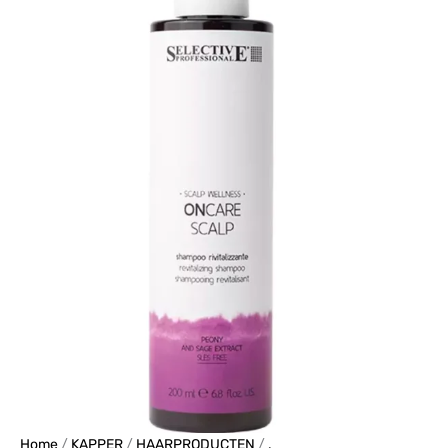
Shampoo
200
ml
aantal
Home
/
KAPPER
/
HAARPRODUCTEN
/
.