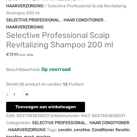
HAARVERZORGING
/ Selective Professional Scalp Revitalizing
Shampoo 200 ml
SELECTIVE PROFESSIONAL
,
. HAAR CONDITIONER
,
.
HAARVERZORGING
Selective Professional Scalp
Revitalizing Shampoo 200 ml
€
19,95
incl. btw
Op voorraad
Beschikbaarheid:
Bestel dit product en verdien
12
Punten!
+
-
Toevoegen aan winkelwagen
EAN:
8027483838021
Artikelnummer:
MAJ-8027483838021
Categorieën:
SELECTIVE PROFESSIONAL
,
. HAAR CONDITIONER
,
. HAARVERZORGING
Tags:
ceratin
,
ceratine
,
Conditioner
,
Keratin
,
keratine
,
mask
,
masker