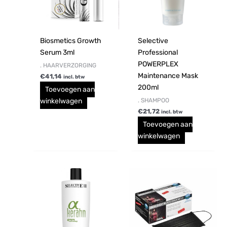
Biosmetics Growth
Selective
Serum 3ml
Professional
POWERPLEX
. HAARVERZORGING
Maintenance Mask
€
41,14
incl. btw
200ml
Toevoegen aan
. SHAMPOO
winkelwagen
€
21,72
incl. btw
Toevoegen aan
winkelwagen