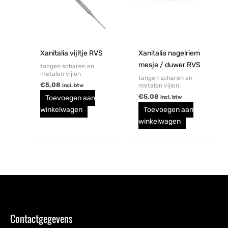
Xanitalia vijltje RVS
Xanitalia nagelriem
mesje / duwer RVS
tangen scharen en
metalen vijlen
tangen scharen en
€
5,08
metalen vijlen
incl. btw
€
5,08
Toevoegen aan
incl. btw
winkelwagen
Toevoegen aan
winkelwagen
Contactgegevens