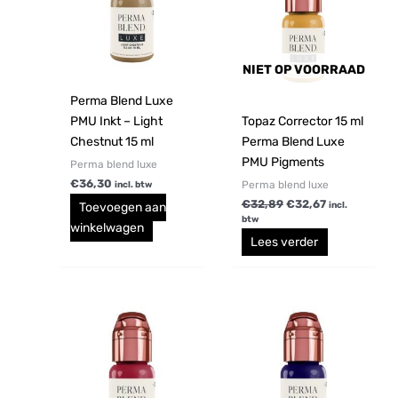
NIET OP VOORRAAD
Perma Blend Luxe
PMU Inkt – Light
Topaz Corrector 15 ml
Chestnut 15 ml
Perma Blend Luxe
PMU Pigments
Perma blend luxe
€
36,30
Perma blend luxe
incl. btw
€
32,89
€
32,67
Toevoegen aan
incl.
btw
winkelwagen
Lees verder