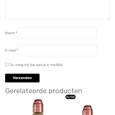
Naam
*
E-mail
*
Ja, voeg mij toe aan je e-maillijst
Gerelateerde producten
Oorspronkelijke
Huidige
Actie!
prijs
prijs
was:
is:
€32,89.
€32,67.