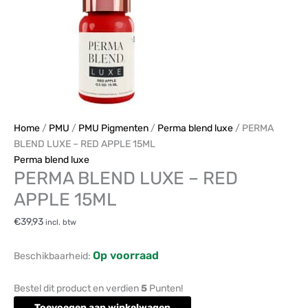
RED
APPLE
15ML
aantal
Home
/
PMU
/
PMU Pigmenten
/
Perma blend luxe
/ PERMA
BLEND LUXE – RED APPLE 15ML
Perma blend luxe
PERMA BLEND LUXE – RED
APPLE 15ML
€
39,93
incl. btw
Op voorraad
Beschikbaarheid:
Bestel dit product en verdien
5
Punten!
Toevoegen aan winkelwagen