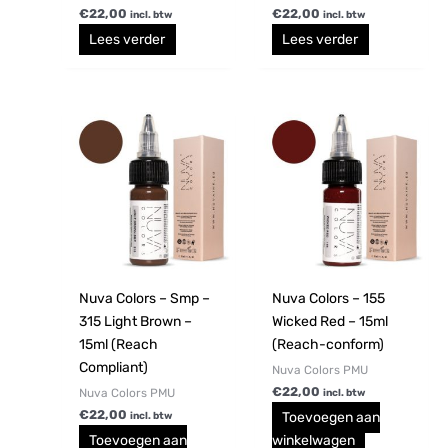
€
22,00
€
22,00
incl. btw
incl. btw
Lees verder
Lees verder
Nuva Colors – Smp –
Nuva Colors – 155
315 Light Brown –
Wicked Red – 15ml
15ml (Reach
(Reach-conform)
Compliant)
Nuva Colors PMU
€
22,00
Nuva Colors PMU
incl. btw
€
22,00
Toevoegen aan
incl. btw
Toevoegen aan
winkelwagen