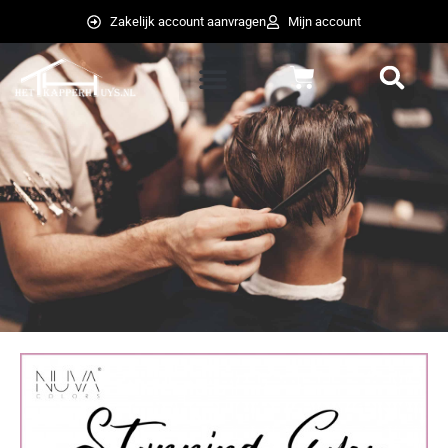
Ga
Zakelijk account aanvragen
Mijn account
naar
de
Winkelwagen
inhoud
weglot switcher
weglot switcher