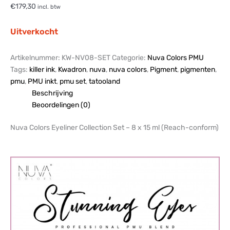
€
179,30
incl. btw
Uitverkocht
Artikelnummer:
KW-NV08-SET
Categorie:
Nuva Colors PMU
Tags:
killer ink
,
Kwadron
,
nuva
,
nuva colors
,
Pigment
,
pigmenten
,
pmu
,
PMU inkt
,
pmu set
,
tatooland
Beschrijving
Beoordelingen (0)
Nuva Colors Eyeliner Collection Set – 8 x 15 ml (Reach-conform)