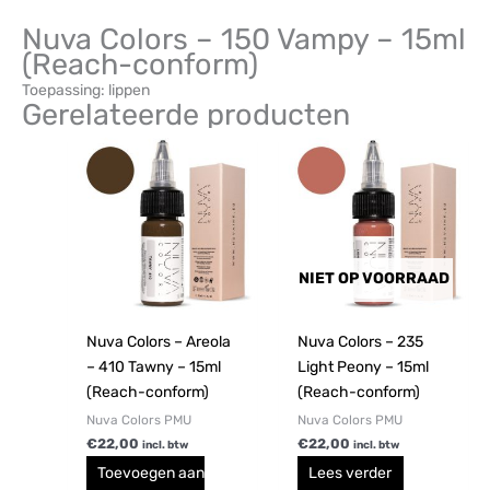
Nuva Colors – 150 Vampy – 15ml
(Reach-conform)
Toepassing: lippen
Gerelateerde producten
NIET OP VOORRAAD
Nuva Colors – Areola
Nuva Colors – 235
– 410 Tawny – 15ml
Light Peony – 15ml
(Reach-conform)
(Reach-conform)
Nuva Colors PMU
Nuva Colors PMU
€
22,00
€
22,00
incl. btw
incl. btw
Toevoegen aan
Lees verder