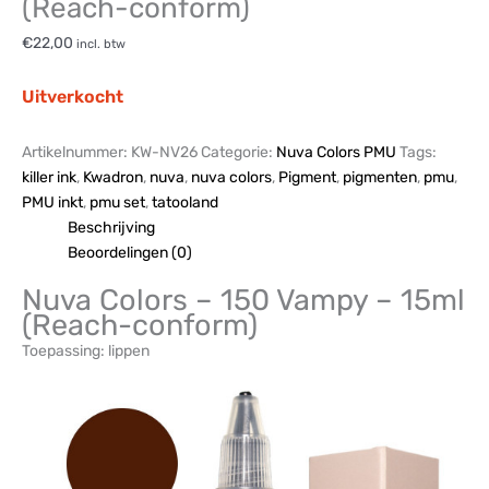
(Reach-conform)
€
22,00
incl. btw
Uitverkocht
Artikelnummer:
KW-NV26
Categorie:
Nuva Colors PMU
Tags:
killer ink
,
Kwadron
,
nuva
,
nuva colors
,
Pigment
,
pigmenten
,
pmu
,
PMU inkt
,
pmu set
,
tatooland
Beschrijving
Beoordelingen (0)
Nuva Colors – 150 Vampy – 15ml
(Reach-conform)
Toepassing: lippen