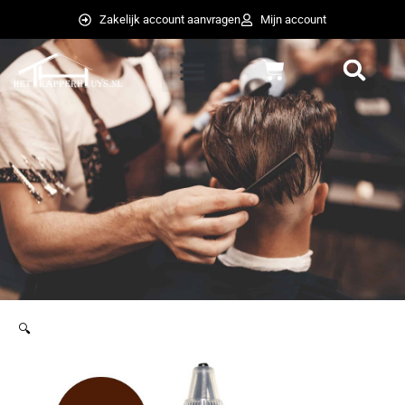
Ga
Zakelijk account aanvragen
Mijn account
naar
de
Winkelwagen
inhoud
weglot switcher
weglot switcher
🔍