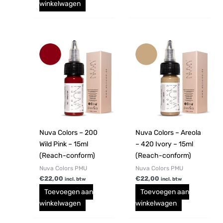
winkelwagen
Nuva Colors – 200
Nuva Colors – Areola
Wild Pink – 15ml
– 420 Ivory – 15ml
(Reach-conform)
(Reach-conform)
Nuva Colors PMU
Nuva Colors PMU
€
22,00
€
22,00
incl. btw
incl. btw
Toevoegen aan
Toevoegen aan
winkelwagen
winkelwagen