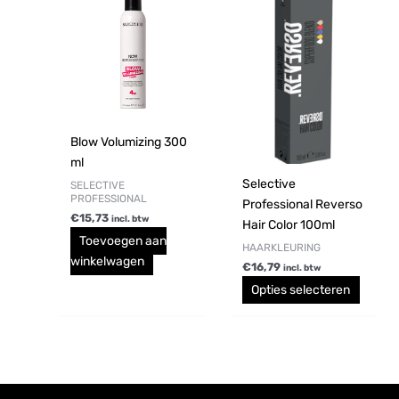
heeft
meerd
variati
Deze
optie
kan
gekoz
Blow Volumizing 300
worde
ml
op
Selective
SELECTIVE
PROFESSIONAL
de
Professional Reverso
€
15,73
incl. btw
produc
Hair Color 100ml
Toevoegen aan
HAARKLEURING
winkelwagen
€
16,79
incl. btw
Opties selecteren