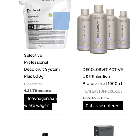
produc
heeft
meerd
variati
Deze
optie
kan
gekoz
Selective
worde
Professional
op
Decolorvit System
DECOLORVIT ACTIVE
de
Plus 500gr
USE Selective
produc
Professional 1000ml
Blondering
€
21,78
. WATERSTOFPEROXIDE
incl. btw
€
15,75
Toevoegen aan
incl. btw
winkelwagen
Opties selecteren
Dit
produc