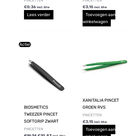
PINCETTEN
PINCETTEN
€
0,36
€
3,15
incl. btw
incl. btw
Lees verder
Toevoegen aan
winkelwagen
Oorspronkelijke
Huidige
Actie!
prijs
prijs
was:
is:
€11,74.
€10,83.
XANITALIA PINCET
BIOSMETICS
GROEN RVS
TWEEZER PINCET
PINCETTEN
SOFTGRIP ZWART
€
3,15
incl. btw
PINCETTEN
Toevoegen aan
€
11,74
€
10,83