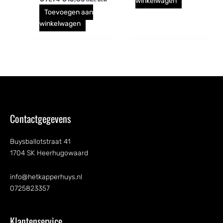
winkelwagen
incl. btw
Toevoegen aan
winkelwagen
Contactgegevens
Buysballotstraat 41
1704 SK Heerhugowaard
info@hetkapperhuys.nl
0725823357
Klantenservice