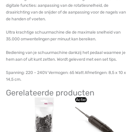
digitale functies: aanpassing van de rotatiesnelheid, de
draairichting van de snijder of de aanpassing voor de nagels van
de handen of voeten.
Ultra krachtige schuurmachine die de maximale snelheid van
35.000 omwentelingen per minuut kan bereiken.
Bediening van je schuurmachine dankzij het pedaal waarmee je
hem aan of uit kunt zetten. Wordt geleverd met een set tips.
Spanning: 220 – 240V Vermogen: 65 Watt Afmetingen: 8,5 x 10 x
14,5 cm.
Gerelateerde producten
Oorspronkelijke
Huidige
Actie!
prijs
prijs
was:
is:
€154,88.
€131,89.