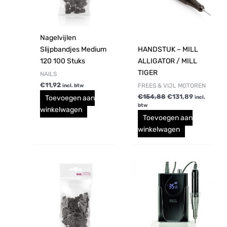
Nagelvijlen
Slijpbandjes Medium
HANDSTUK – MILL
120 100 Stuks
ALLIGATOR / MILL
TIGER
NAILS
€
11,92
FREES & VIJL MOTOREN
incl. btw
€
154,88
€
131,89
Toevoegen aan
incl.
btw
winkelwagen
Toevoegen aan
winkelwagen