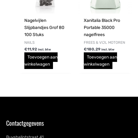
Nagelvijlen
Xanitalia Black Pro
Slijpbandjes Grof 80
Portable 35000
100 Stuks
nagelfrees
NAILS
FREES & VIJL MOTOREN
€
11,92
€
180,29
incl. btw
incl. btw
Toevoegen aan
Toevoegen aan
winkelwagen
winkelwagen
Contactgegevens
Buysballotstraat 41