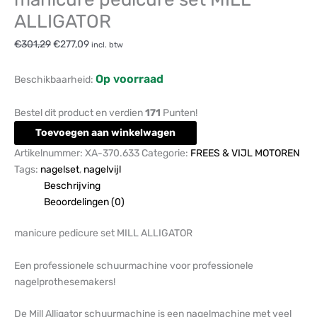
ALLIGATOR
€
301,29
€
277,09
incl. btw
Op voorraad
Beschikbaarheid:
Bestel dit product en verdien
171
Punten!
Toevoegen aan winkelwagen
Artikelnummer:
XA-370.633
Categorie:
FREES & VIJL MOTOREN
Tags:
nagelset
,
nagelvijl
Beschrijving
Beoordelingen (0)
manicure pedicure set MILL ALLIGATOR
Een professionele schuurmachine voor professionele
nagelprothesemakers!
De Mill Alligator schuurmachine is een nagelmachine met veel