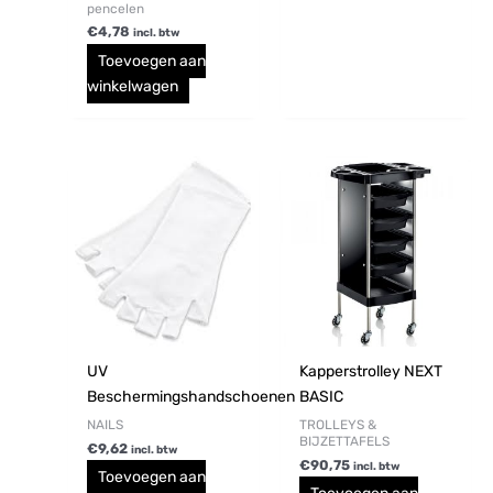
pencelen
€
4,78
incl. btw
Toevoegen aan
winkelwagen
UV
Kapperstrolley NEXT
Beschermingshandschoenen
BASIC
NAILS
TROLLEYS &
BIJZETTAFELS
€
9,62
incl. btw
€
90,75
incl. btw
Toevoegen aan