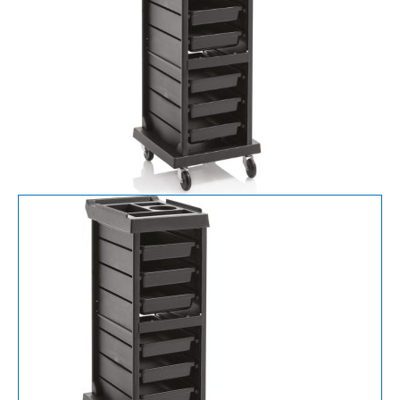
Trolley
-
ZWART
aantal