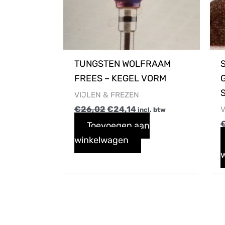
TUNGSTEN WOLFRAAM
FREES – KEGEL VORM
G
VIJLEN & FREZEN
€
26,02
€
24,14
V
incl. btw
Toevoegen aan
winkelwagen