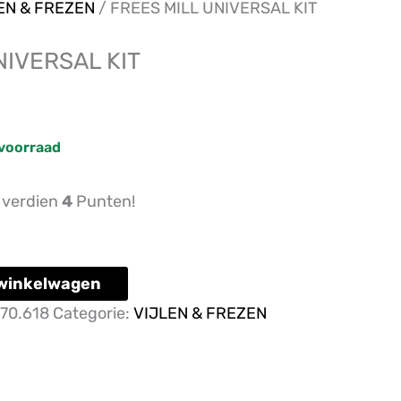
e
EN & FREZEN
/ FREES MILL UNIVERSAL KIT
NIVERSAL KIT
voorraad
n verdien
4
Punten!
winkelwagen
70.618
Categorie:
VIJLEN & FREZEN