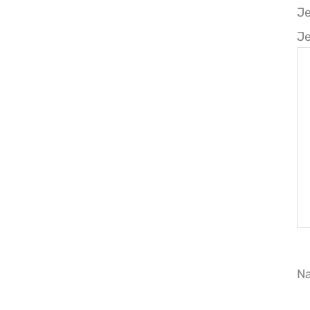
J
Je
N