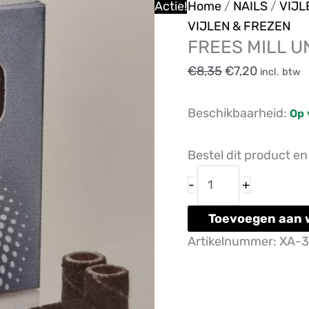
FREES
Oorspronkelijk
Huidige
Actie!
Home
/
NAILS
/
VIJL
MILL
prijs
prijs
VIJLEN & FREZEN
FREES MILL U
UNIVERSAL
was:
is:
KIT
€8,35.
€7,20.
€
8,35
€
7,20
incl. btw
aantal
Beschikbaarheid:
Op 
Bestel dit product e
-
+
Toevoegen aan 
Artikelnummer:
XA-3