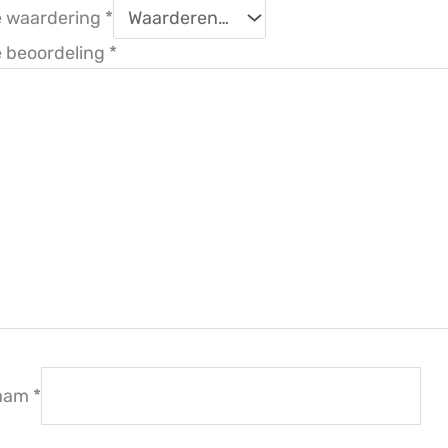
e waardering
*
 beoordeling
*
aam
*