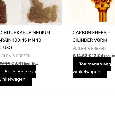
SCHUURKAPJE MEDIUM
CARBON FREES –
RAIN 10 X 15 MM 10
CILINDER VORM
STUKS
VIJLEN & FREZEN
€
14,52
€
12,04
IJLEN & FREZEN
incl. 
€
9,44
€
8,41
Toevoegen aan
incl. btw
Toevoegen aan
winkelwagen
winkelwagen