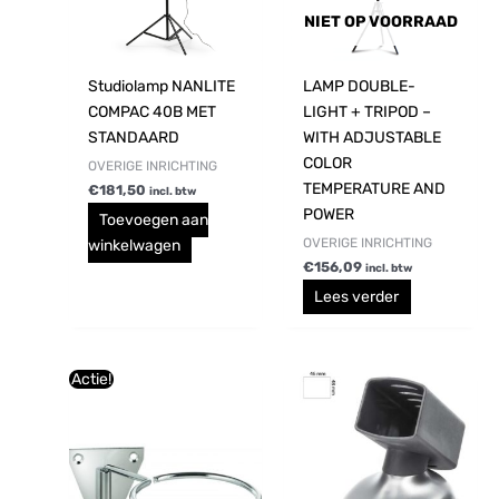
NIET OP VOORRAAD
Studiolamp NANLITE
LAMP DOUBLE-
COMPAC 40B MET
LIGHT + TRIPOD –
STANDAARD
WITH ADJUSTABLE
COLOR
OVERIGE INRICHTING
TEMPERATURE AND
€
181,50
incl. btw
POWER
Toevoegen aan
OVERIGE INRICHTING
winkelwagen
€
156,09
incl. btw
Lees verder
Oorspronkelijke
Huidige
Actie!
prijs
prijs
was:
is:
€9,20.
€8,35.