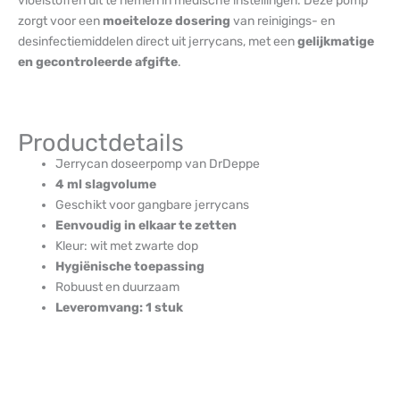
vloeistoffen uit te nemen in medische instellingen. Deze pomp
zorgt voor een
moeiteloze dosering
van reinigings- en
desinfectiemiddelen direct uit jerrycans, met een
gelijkmatige
en gecontroleerde afgifte
.
Productdetails
Jerrycan doseerpomp van DrDeppe
4 ml slagvolume
Geschikt voor gangbare jerrycans
Eenvoudig in elkaar te zetten
Kleur: wit met zwarte dop
Hygiënische toepassing
Robuust en duurzaam
Leveromvang: 1 stuk