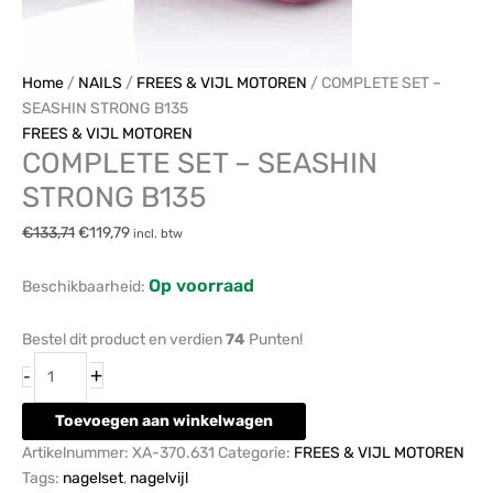
Home
/
NAILS
/
FREES & VIJL MOTOREN
/ COMPLETE SET –
SEASHIN STRONG B135
FREES & VIJL MOTOREN
COMPLETE SET – SEASHIN
STRONG B135
€
133,71
€
119,79
incl. btw
Op voorraad
Beschikbaarheid:
Bestel dit product en verdien
74
Punten!
+
-
Toevoegen aan winkelwagen
Artikelnummer:
XA-370.631
Categorie:
FREES & VIJL MOTOREN
Tags:
nagelset
,
nagelvijl