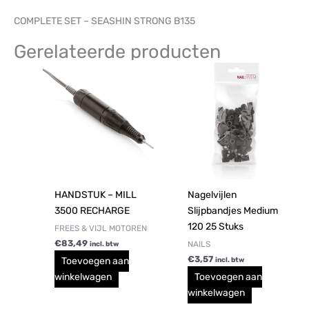
COMPLETE SET – SEASHIN STRONG B135
Gerelateerde producten
HANDSTUK – MILL
Nagelvijlen
3500 RECHARGE
Slijpbandjes Medium
120 25 Stuks
FREES & VIJL MOTOREN
€
83,49
NAILS
incl. btw
€
3,57
Toevoegen aan
incl. btw
winkelwagen
Toevoegen aan
winkelwagen