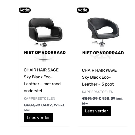
Oorspronkelijke
Huidige
Oorspronkelijke
Huidige
Actie!
Actie!
prijs
prijs
prijs
prijs
was:
is:
was:
is:
€603,79.
€482,79.
€519,09.
€458,59.
NIET OP VOORRAAD
NIET OP VOORRAAD
CHAIR HAIR SAGE
CHAIR HAIR WAVE
Sky Black Eco-
Sky Black Eco-
Leather – met rond
Leather – 5 poot
onderstel
KAPPERSSTOELEN
€
519,09
€
458,59
KAPPERSSTOELEN
incl.
btw
€
603,79
€
482,79
incl.
Lees verder
btw
Lees verder