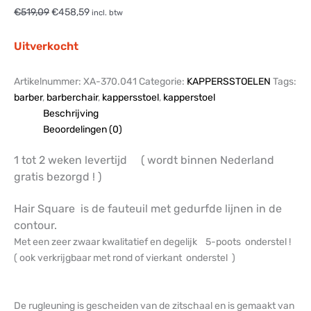
€
519,09
€
458,59
incl. btw
Uitverkocht
Artikelnummer:
XA-370.041
Categorie:
KAPPERSSTOELEN
Tags:
barber
,
barberchair
,
kappersstoel
,
kapperstoel
Beschrijving
Beoordelingen (0)
1 tot 2 weken levertijd ( wordt binnen Nederland
gratis bezorgd ! )
Hair Square is de fauteuil met gedurfde lijnen in de
contour.
Met een zeer zwaar kwalitatief en degelijk 5-poots onderstel !
( ook verkrijgbaar met rond of vierkant onderstel )
De rugleuning is gescheiden van de zitschaal en is gemaakt van