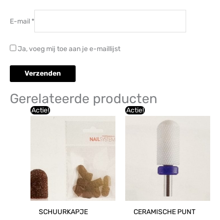
E-mail
*
Ja, voeg mij toe aan je e-maillijst
Gerelateerde producten
Oorspronkelijke
Huidige
Oorspronkelijke
Huidige
Actie!
Actie!
prijs
prijs
prijs
prijs
was:
is:
was:
is:
€9,44.
€8,41.
€16,94.
€13,92.
SCHUURKAPJE
CERAMISCHE PUNT