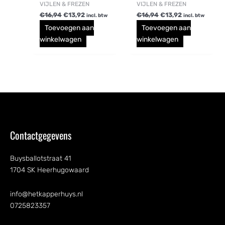
VIJLEN & FREZEN
VIJLEN & FREZEN
€
16,94
€
13,92
€
16,94
€
13,92
incl. btw
incl. btw
Toevoegen aan
Toevoegen aan
winkelwagen
winkelwagen
Contactgegevens
Buysballotstraat 41
1704 SK Heerhugowaard
info@hetkapperhuys.nl
0725823357