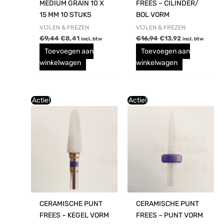
MEDIUM GRAIN 10 X
FREES – CILINDER/
15 MM 10 STUKS
BOL VORM
VIJLEN & FREZEN
VIJLEN & FREZEN
€
9,44
€
8,41
€
16,94
€
13,92
incl. btw
incl. btw
Toevoegen aan
Toevoegen aan
winkelwagen
winkelwagen
Oorspronkelijke
Huidige
Oorspronkelijke
Huidige
Actie!
Actie!
prijs
prijs
prijs
prijs
was:
is:
was:
is:
€16,94.
€13,92.
€16,94.
€13,92.
CERAMISCHE PUNT
CERAMISCHE PUNT
FREES – KEGEL VORM
FREES – PUNT VORM