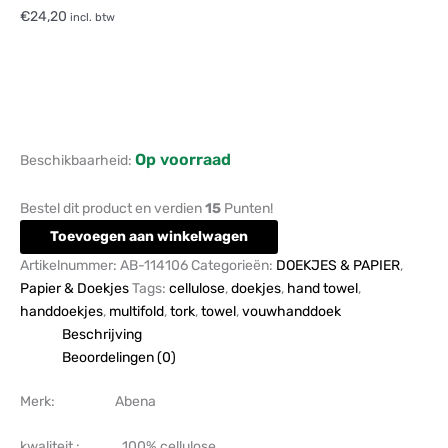
€
24,20
incl. btw
Op voorraad
Beschikbaarheid:
Bestel dit product en verdien
15
Punten!
Toevoegen aan winkelwagen
Artikelnummer:
AB-114106
Categorieën:
DOEKJES & PAPIER
,
Papier & Doekjes
Tags:
cellulose
,
doekjes
,
hand towel
,
handdoekjes
,
multifold
,
tork
,
towel
,
vouwhanddoek
Beschrijving
Beoordelingen (0)
Merk: Abena
kwaliteit : 100% cellulose