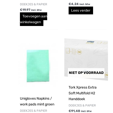
€
4,24
DOEKJES & PAPIER
incl. btw
€
19,97
Lees verder
incl. btw
Toevoegen aan
winkelwagen
Prijsklasse:
Dit
€4,78
product
tot
€40,54
heeft
meerdere
variaties.
Deze
NIET OP VOORRAAD
optie
kan
gekozen
Tork Xpress Extra
worden
Soft Multifold H2
Unigloves Napkins /
op
Handdoek
work pads mint groen
de
DOEKJES & PAPIER
productpagina
DOEKJES & PAPIER
€
91,48
incl. btw