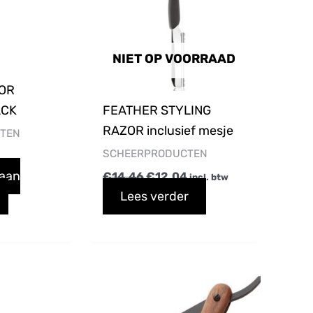
NIET OP VOORRAAD
OR
ACK
FEATHER STYLING
RAZOR inclusief mesje
TEN
SCHEERPRODUCTEN
 aan
€
14,46
€
12,04
incl. btw
Lees verder