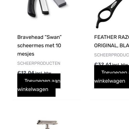
Bravehead ”Swan”
FEATHER RAZ
scheermes met 10
ORIGINAL, BL
mesjes
SCHEERPRODUC
SCHEERPRODUCTEN
€
32,61
incl. btw
Toevoegen
€
12,04
incl. btw
Toevoegen aan
winkelwagen
winkelwagen