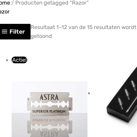
ome
/ Producten getagged “Razor”
azor
Resultaat 1–12 van de 15 resultaten wordt
Filter
getoond
Oorspronkelijke
Huidige
Actie!
prijs
prijs
was:
is:
€16,34.
€15,13.