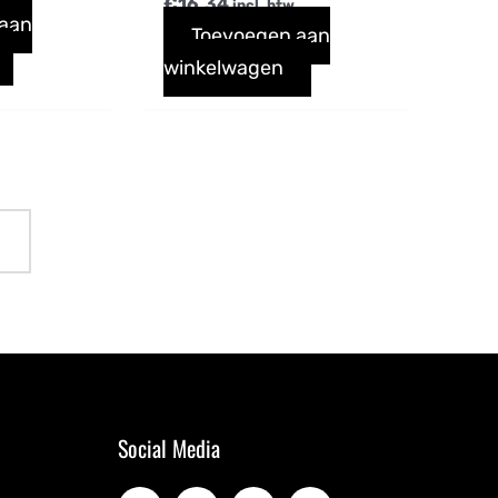
€
16,34
incl. btw
 aan
Toevoegen aan
winkelwagen
Social Media