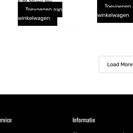
€
19,30
incl. btw
Toevoegen
Toevoegen aan
winkelwagen
winkelwagen
Load More
ervice
Informatie