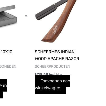
 10X10
SCHEERMES INDIAN
WOOD APACHE RAZOR
IGDHEDEN
SCHEERPRODUCTEN
€
19,30
incl. btw
Toevoegen aan
 aan
winkelwagen