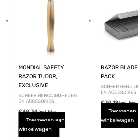
MONDIAL SAFETY
RAZOR BLADE
RAZOR TUDOR,
PACK
EXCLUSIVE
SCHEER BENOD
EN ACCESOIRES
SCHEER BENODIGDHEDEN
EN ACCESOIRES
€
30,19
incl. btw
Toevoegen
€
48,34
incl. btw
Toevoegen aan
winkelwagen
winkelwagen