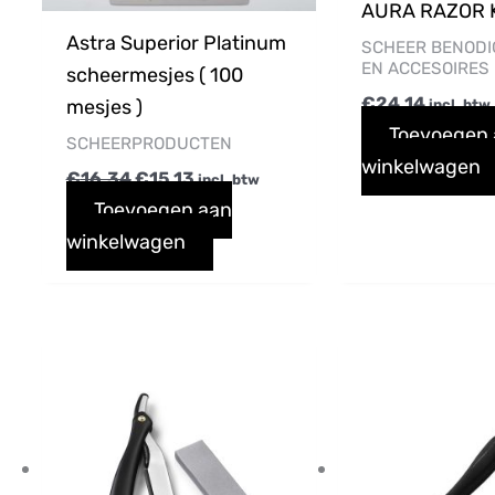
AURA RAZOR 
Astra Superior Platinum
SCHEER BENOD
EN ACCESOIRES
scheermesjes ( 100
€
24,14
mesjes )
incl. btw
Toevoegen
SCHEERPRODUCTEN
winkelwagen
€
16,34
€
15,13
incl. btw
Toevoegen aan
winkelwagen