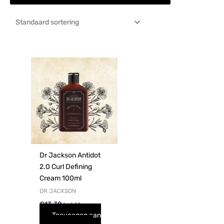
Dr Jackson Antidot
2.0 Curl Defining
Cream 100ml
DR JACKSON
€
13,30
incl. btw
Toevoegen aan