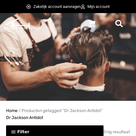
Ga
Zakelijk account aanvragen
Mijn account
naar
de
Winkelwagen
inhoud
weglot switcher
weglot switcher
Home
/ Producten getagged “Dr Jackson Antidot”
Dr Jackson Antidot
Filter
Enig resultaat