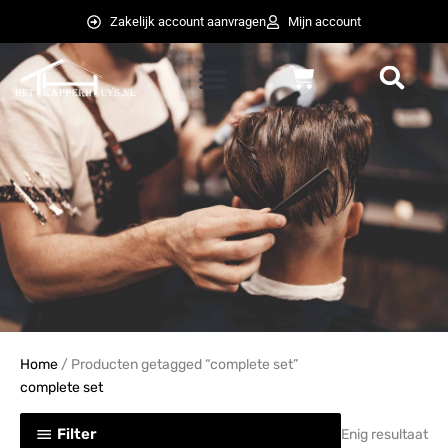
Ga
Zakelijk account aanvragen
Mijn account
naar
de
Winkelwagen
inhoud
weglot switcher
weglot switcher
Home
/ Producten getagged “complete set”
complete set
Filter
Enig resultaat