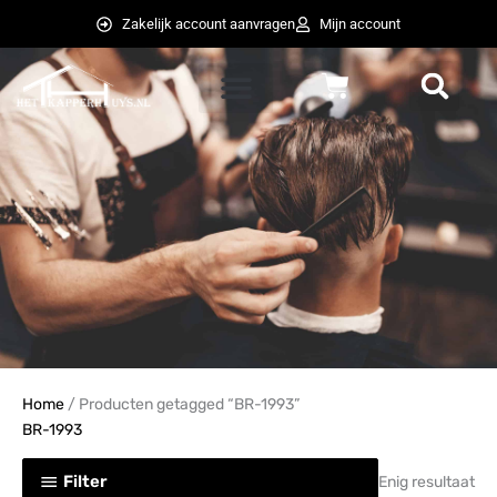
Ga
Zakelijk account aanvragen
Mijn account
naar
de
Winkelwagen
inhoud
weglot switcher
weglot switcher
Home
/ Producten getagged “BR-1993”
BR-1993
Filter
Enig resultaat