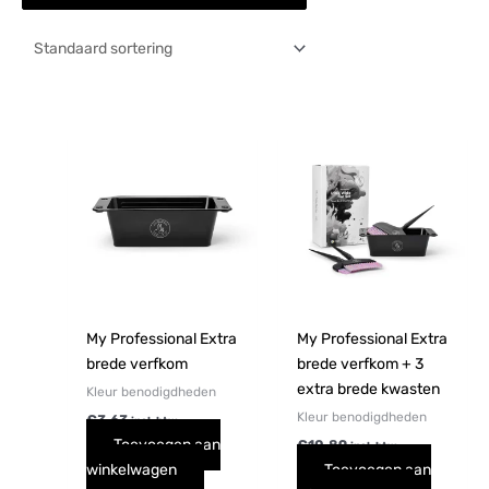
My Professional Extra
My Professional Extra
brede verfkom
brede verfkom + 3
extra brede kwasten
Kleur benodigdheden
Kleur benodigdheden
€
3,63
incl. btw
Toevoegen aan
€
10,89
incl. btw
winkelwagen
Toevoegen aan