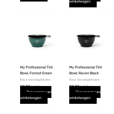
winkelwagen
My Professional Tint
My Professional Tint
Bowl, Forrest Green
Bowl, Raven Black
Kleur benodigdheden
Kleur benodigdheden
€
3,87
€
3,87
incl. btw
incl. btw
Toevoegen aan
Toevoegen aan
winkelwagen
winkelwagen